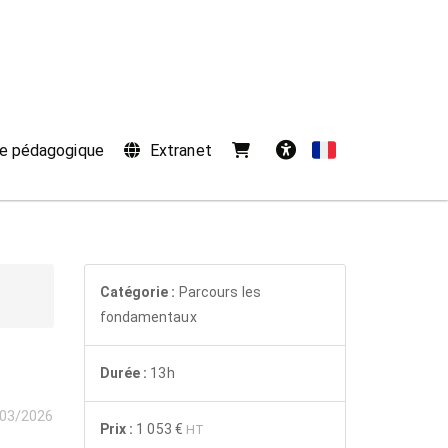
e pédagogique
Extranet
Français
Accessibilité
Catégorie :
Parcours les
fondamentaux
Durée :
13h
03/2026
Prix :
1 053 €
HT