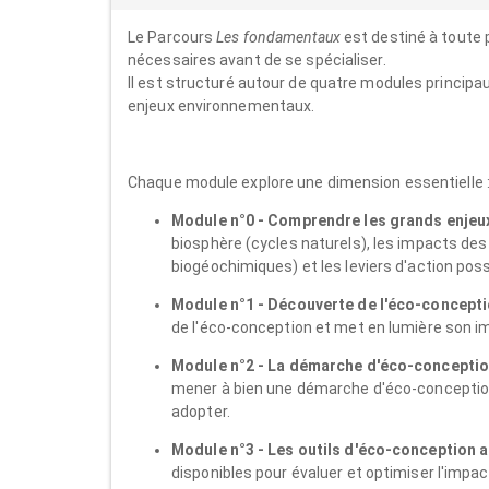
Le Parcours
Les fondamentaux
est destiné à toute 
nécessaires avant de se spécialiser.
Il est structuré autour de quatre modules princip
enjeux environnementaux.
Chaque module explore une dimension essentielle 
Module n°0 - Comprendre les grands enjeu
biosphère (cycles naturels), les impacts des
biogéochimiques) et les leviers d'action poss
Module n°1 - Découverte de l'éco-concepti
de l'éco-conception et met en lumière son 
Module n°2 - La démarche d'éco-conceptio
mener à bien une démarche d'éco-conception, 
adopter.
Module n°3 - Les outils d'éco-conception a
disponibles pour évaluer et optimiser l'impa