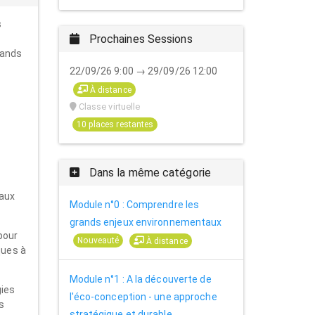
s
Prochaines Sessions
rands
22/09/26 9:00 → 29/09/26 12:00
À distance
Classe virtuelle
10 places restantes
Dans la même catégorie
taux
Module n°0 : Comprendre les
grands enjeux environnementaux
pour
Nouveauté
À distance
ques à
Module n°1 : A la découverte de
gies
l'éco-conception - une approche
es
stratégique et durable