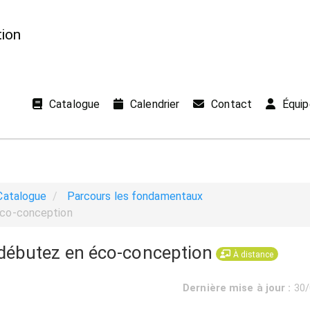
ion
Catalogue
Calendrier
Contact
Équip
Catalogue
Parcours les fondamentaux
éco-conception
débutez en éco-conception
À distance
Dernière mise à jour :
30/