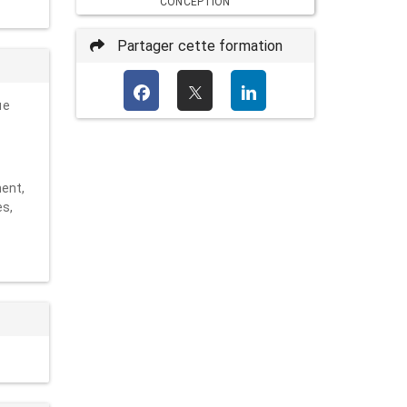
CONCEPTION
Partager cette formation
ue
ment,
es,