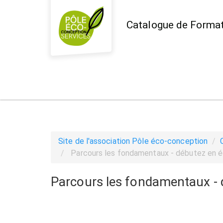
Aller au menu principal
Aller au contenu principal
Personnaliser l'interface
Catalogue de Format
Site de l'association Pôle éco-conception
Parcours les fondamentaux - débutez en 
Parcours les fondamentaux - 